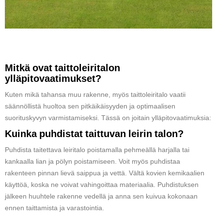
Mitkä ovat taittoleiritalon
ylläpitovaatimukset?
Kuten mikä tahansa muu rakenne, myös taittoleiritalo vaatii
säännöllistä huoltoa sen pitkäikäisyyden ja optimaalisen
suorituskyvyn varmistamiseksi. Tässä on joitain ylläpitovaatimuksia:
Kuinka puhdistat taittuvan leirin talon?
Puhdista taitettava leiritalo poistamalla pehmeällä harjalla tai
kankaalla lian ja pölyn poistamiseen. Voit myös puhdistaa
rakenteen pinnan lievä saippua ja vettä. Vältä kovien kemikaalien
käyttöä, koska ne voivat vahingoittaa materiaalia. Puhdistuksen
jälkeen huuhtele rakenne vedellä ja anna sen kuivua kokonaan
ennen taittamista ja varastointia.