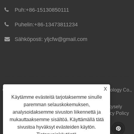
Puh:
+86-15130850111
Puhelin:
+86-13473811234
Sähköposti:
yljcfw@gmail.com
X
Copyright © 2024 Yilong Integrated Housing Technology Co.,
Käytämme evästeitä tarjotaksemme sinulle
Ltd. Kaikki oikeudet pidätetään.
paremman selauskokemuksen,
Koti
Meistä
Tuotteet
Uutiset
ladata
Lähetä kysely
analysoidaksemme sivuston liikennettä ja
Ota yhteyttä
Linkit
Sitemap
RSS
XML
Privacy Policy
mukauttaaksemme sisältöä. Käyttämällä tätä
sivustoa hyväksyt evästeiden käytön.