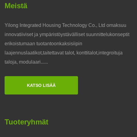
Meistä
Yilong Integrated Housing Technology Co., Ltd omaksuu
innovatiiviset ja ympäristöystävälliset suunnittelukonseptit
erikoistumaan tuotantoonkaksisiipin
laajennuslaatikot,taitettavat talot, konttitalot,integroituja
taloja, modulaari......
KATSO LISÄÄ
Tuoteryhmät