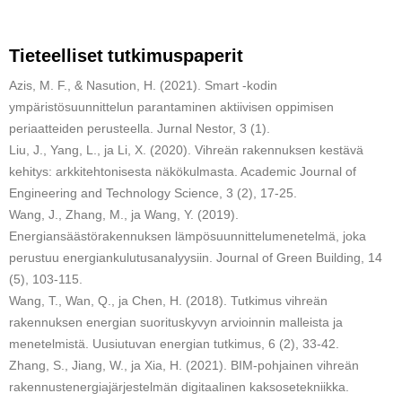
Tieteelliset tutkimuspaperit
Azis, M. F., & Nasution, H. (2021). Smart -kodin
ympäristösuunnittelun parantaminen aktiivisen oppimisen
periaatteiden perusteella. Jurnal Nestor, 3 (1).
Liu, J., Yang, L., ja Li, X. (2020). Vihreän rakennuksen kestävä
kehitys: arkkitehtonisesta näkökulmasta. Academic Journal of
Engineering and Technology Science, 3 (2), 17-25.
Wang, J., Zhang, M., ja Wang, Y. (2019).
Energiansäästörakennuksen lämpösuunnittelumenetelmä, joka
perustuu energiankulutusanalyysiin. Journal of Green Building, 14
(5), 103-115.
Wang, T., Wan, Q., ja Chen, H. (2018). Tutkimus vihreän
rakennuksen energian suorituskyvyn arvioinnin malleista ja
menetelmistä. Uusiutuvan energian tutkimus, 6 (2), 33-42.
Zhang, S., Jiang, W., ja Xia, H. (2021). BIM-pohjainen vihreän
rakennustenergiajärjestelmän digitaalinen kaksosetekniikka.