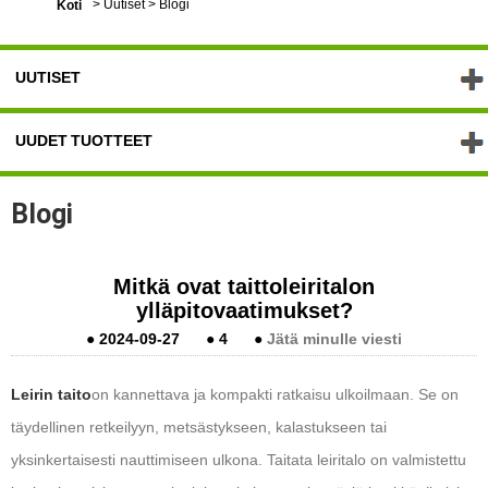
>
Uutiset
>
Blogi
Koti
UUTISET
UUDET TUOTTEET
Blogi
Mitkä ovat taittoleiritalon
ylläpitovaatimukset?
●
2024-09-27
●
4
●
Jätä minulle viesti
Leirin taito
on kannettava ja kompakti ratkaisu ulkoilmaan. Se on
täydellinen retkeilyyn, metsästykseen, kalastukseen tai
yksinkertaisesti nauttimiseen ulkona. Taitata leiritalo on valmistettu