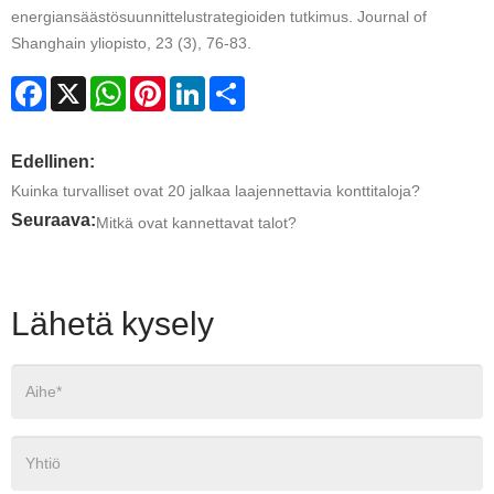
energiansäästösuunnittelustrategioiden tutkimus. Journal of
Shanghain yliopisto, 23 (3), 76-83.
Facebook
X
WhatsApp
Pinterest
LinkedIn
Share
Edellinen:
Kuinka turvalliset ovat 20 jalkaa laajennettavia konttitaloja?
Seuraava:
Mitkä ovat kannettavat talot?
Lähetä kysely