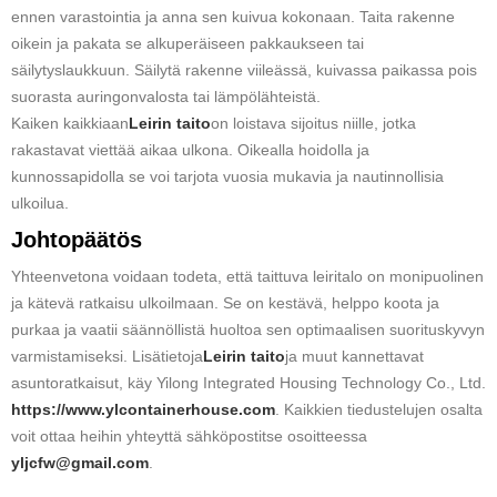
ennen varastointia ja anna sen kuivua kokonaan. Taita rakenne
oikein ja pakata se alkuperäiseen pakkaukseen tai
säilytyslaukkuun. Säilytä rakenne viileässä, kuivassa paikassa pois
suorasta auringonvalosta tai lämpölähteistä.
Kaiken kaikkiaan
Leirin taito
on loistava sijoitus niille, jotka
rakastavat viettää aikaa ulkona. Oikealla hoidolla ja
kunnossapidolla se voi tarjota vuosia mukavia ja nautinnollisia
ulkoilua.
Johtopäätös
Yhteenvetona voidaan todeta, että taittuva leiritalo on monipuolinen
ja kätevä ratkaisu ulkoilmaan. Se on kestävä, helppo koota ja
purkaa ja vaatii säännöllistä huoltoa sen optimaalisen suorituskyvyn
varmistamiseksi. Lisätietoja
Leirin taito
ja muut kannettavat
asuntoratkaisut, käy Yilong Integrated Housing Technology Co., Ltd.
https://www.ylcontainerhouse.com
. Kaikkien tiedustelujen osalta
voit ottaa heihin yhteyttä sähköpostitse osoitteessa
yljcfw@gmail.com
.