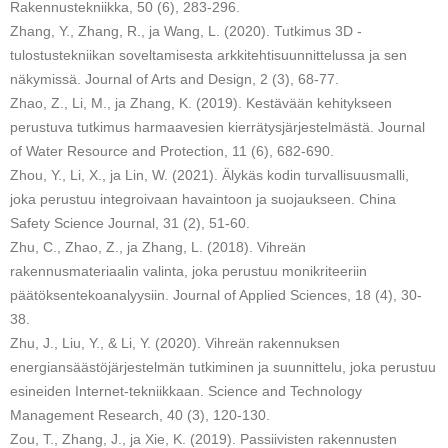
Rakennustekniikka, 50 (6), 283-296.
Zhang, Y., Zhang, R., ja Wang, L. (2020). Tutkimus 3D -
tulostustekniikan soveltamisesta arkkitehtisuunnittelussa ja sen
näkymissä. Journal of Arts and Design, 2 (3), 68-77.
Zhao, Z., Li, M., ja Zhang, K. (2019). Kestävään kehitykseen
perustuva tutkimus harmaavesien kierrätysjärjestelmästä. Journal
of Water Resource and Protection, 11 (6), 682-690.
Zhou, Y., Li, X., ja Lin, W. (2021). Älykäs kodin turvallisuusmalli,
joka perustuu integroivaan havaintoon ja suojaukseen. China
Safety Science Journal, 31 (2), 51-60.
Zhu, C., Zhao, Z., ja Zhang, L. (2018). Vihreän
rakennusmateriaalin valinta, joka perustuu monikriteeriin
päätöksentekoanalyysiin. Journal of Applied Sciences, 18 (4), 30-
38.
Zhu, J., Liu, Y., & Li, Y. (2020). Vihreän rakennuksen
energiansäästöjärjestelmän tutkiminen ja suunnittelu, joka perustuu
esineiden Internet-tekniikkaan. Science and Technology
Management Research, 40 (3), 120-130.
Zou, T., Zhang, J., ja Xie, K. (2019). Passiivisten rakennusten