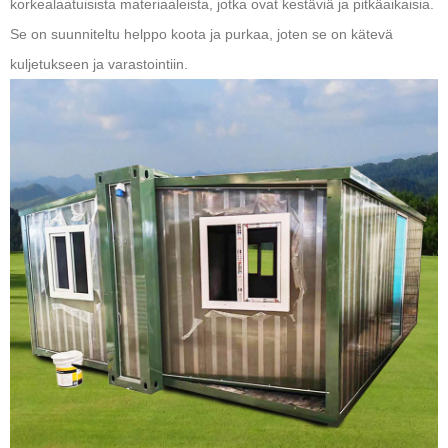
korkealaatuisista materiaaleista, jotka ovat kestäviä ja pitkäaikaisia.
Se on suunniteltu helppo koota ja purkaa, joten se on kätevä
kuljetukseen ja varastointiin.