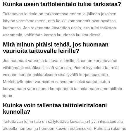
Kuinka usein taittoleiritalo tulisi tarkistaa?
Taitettavan leiritalo on tarkastettava ennen ja jälkeen jokaisen
käytön varmistaakseen, että kaikki komponentit ovat hyvässä
kunnossa. Jos rakennetta käytetään usein, sitä tulisi tarkistaa
useammin, vähintään kerran kuudessa kuukaudessa.
Mitä minun pitäisi tehdä, jos huomaan
vaurioita taittuvalle leirille?
Jos huomaat vaurioita taittuvalle leirille, sinun on korjattava se
välittömästi estääksesi lisää vaurioita. Pienet kyyneleet tai reiät
voidaan korjata pakkaukseen sisältyvällä korjauspaketilla.
Merkittävämpien vaurioiden saavuttamiseksi saatat joutua
korvaamaan vaurioitunut komponentti tai hakemaan ammatillista
apua.
Kuinka voin tallentaa taittoleiritaloani
kunnolla?
Taitettavan leirin talo on säilytettävä kuivalla ja hyvin ilmastoidulla
alueella homeen ja homeen kasvun estämiseksi. Puhdista rakenne