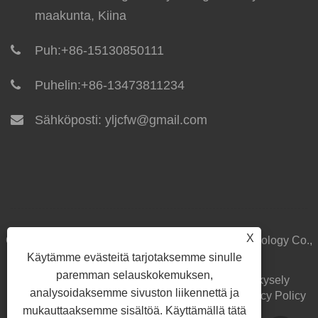
maakunta, Kiina
Puh:
+86-15130850111
Puhelin:
+86-13473811234
Sähköposti:
yljcfw@gmail.com
X
Copyright © 2024 Yilong Integrated Housing Technology Co.,
Käytämme evästeitä tarjotaksemme sinulle
Ltd. Kaikki oikeudet pidätetään.
paremman selauskokemuksen,
Koti
Meistä
Tuotteet
Uutiset
ladata
Lähetä kysely
analysoidaksemme sivuston liikennettä ja
Ota yhteyttä
Linkit
Sitemap
RSS
XML
Privacy Policy
mukauttaaksemme sisältöä. Käyttämällä tätä