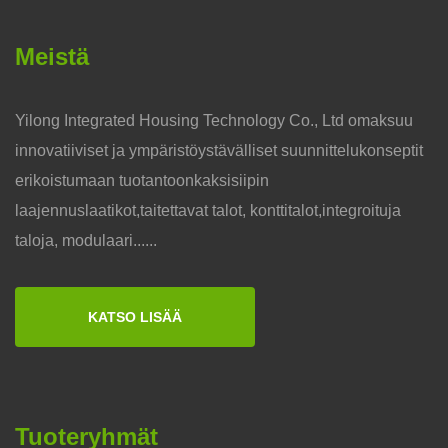
Meistä
Yilong Integrated Housing Technology Co., Ltd omaksuu
innovatiiviset ja ympäristöystävälliset suunnittelukonseptit
erikoistumaan tuotantoonkaksisiipin
laajennuslaatikot,taitettavat talot, konttitalot,integroituja
taloja, modulaari......
KATSO LISÄÄ
Tuoteryhmät